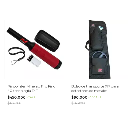
Pinpointer Minelab Pro Find
Bolso de transporte XP para
40 tecnología DIF
detectores de metales
$450.000
-
3
%
OFF
$90.000
-
37
%
OFF
$462.000
$143.000