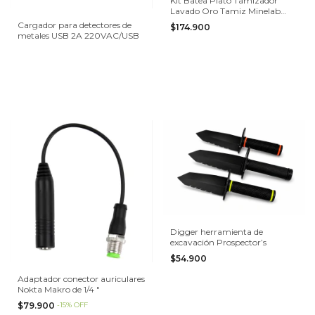
Kit Batea Plato Tamizador
Lavado Oro Tamiz Minelab
Pro-Gold
Cargador para detectores de
$174.900
metales USB 2A 220VAC/USB
Digger herramienta de
excavación Prospector’s
$54.900
Adaptador conector auriculares
Nokta Makro de 1/4 "
$79.900
-
15
%
OFF