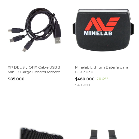
XP DEUS y ORX Cable USB 3
Minelab Lithium Batería para
Mini B Carga Control remoto
CTX 3030
de auriculares y bobina de
$85.000
$460.000
-
7
%
OFF
búsqueda
$495.000