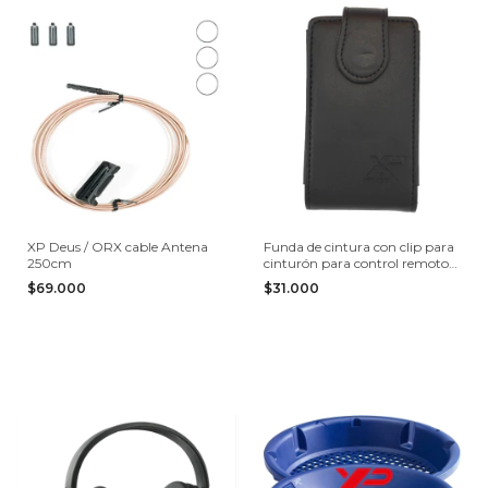
XP Deus / ORX cable Antena
Funda de cintura con clip para
250cm
cinturón para control remoto
Deus y ORX XP
$69.000
$31.000