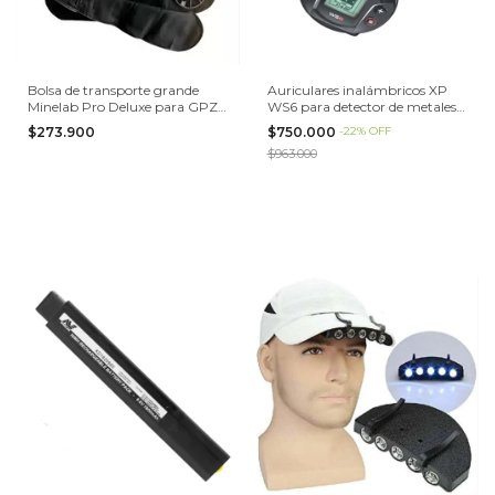
Bolsa de transporte grande
Auriculares inalámbricos XP
Minelab Pro Deluxe para GPZ
WS6 para detector de metales
7000, GPX 6000 y CTX 3030
Deus II
$273.900
$750.000
-
22
%
OFF
$963.000