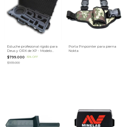
Estuche profesional rígido para
Porta Pinpointer para pierna
Deus y ORX de XP - Modelo
Nokta
PELICASE 1700
$799.000
-
15
%
OFF
$935.000