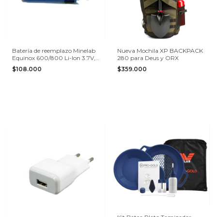
Batería de reemplazo Minelab
Nueva Mochila XP BACKPACK
Equinox 600/800 Li-Ion 3.7V,
280 para Deus y ORX
<100WH, 5000MAH
$108.000
$359.000