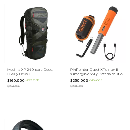
Mochila XP 240 para Deus,
PinPointer Quest XPointer II
ORX y Deus II
sumergible 5M y Batería de litio
$160.000
-
25
%
OFF
$250.000
-
14
%
OFF
$214.000
$291.500