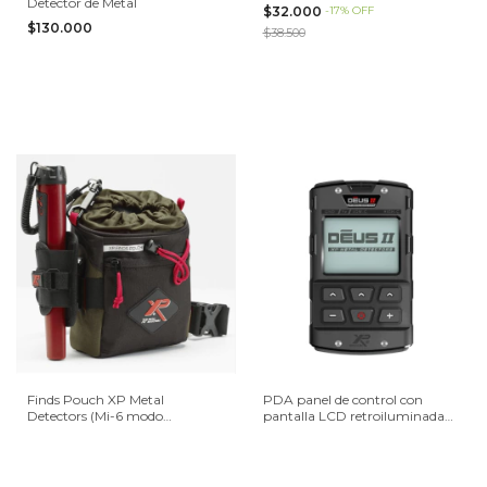
Detector de Metal
$32.000
-
17
%
OFF
$130.000
$38.500
Finds Pouch XP Metal
PDA panel de control con
Detectors (Mi-6 modo
pantalla LCD retroiluminada
ilustrativo)
XP Deus II