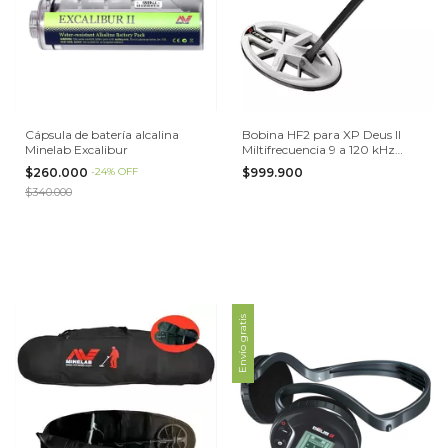
Cápsula de batería alcalina
Bobina HF2 para XP Deus II
Minelab Excalibur
Miltifrecuencia 9 a 120 kHz
Detector de Metales
$260.000
-
24
%
OFF
$999.900
$340.000
Envío gratis