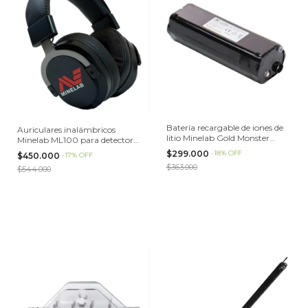
Batería recargable de iones de
Auriculares inalámbricos
litio Minelab Gold Monster
Minelab ML100 para detector
1000
de metales GPX 6000
$299.000
-
18
%
OFF
$450.000
-
17
%
OFF
$363.000
$544.000