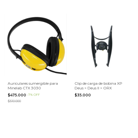
Auriculares sumergible para
Clip de carga de bobina XP
Minelab CTX 3030
Deus > Deus II > ORX
$475.000
-
7
%
OFF
$35.000
$510.000