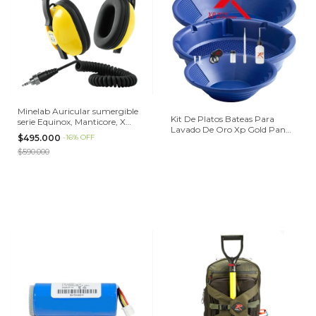
Minelab Auricular sumergible
Kit De Platos Bateas Para
serie Equinox, Manticore, X
Lavado De Oro Xp Gold Pan
Terra Pro, X Terra Lite
$495.000
-
16
%
OFF
Premium KIT
$590.000