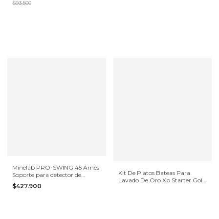
$93.500
Minelab PRO-SWING 45 Arnés
Kit De Platos Bateas Para
Soporte para detector de
Lavado De Oro Xp Starter Gold
metales
$427.900
Pan