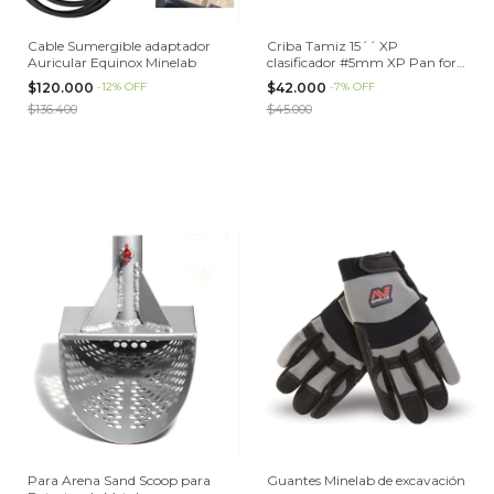
Cable Sumergible adaptador
Criba Tamiz 15´´ XP
Auricular Equinox Minelab
clasificador #5mm XP Pan for
Gold Prospecting
$120.000
-
12
%
OFF
$42.000
-
7
%
OFF
$136.400
$45.000
Para Arena Sand Scoop para
Guantes Minelab de excavación