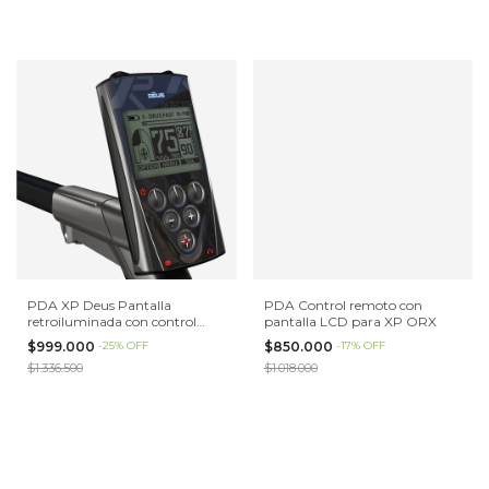
PDA XP Deus Pantalla
PDA Control remoto con
retroiluminada con control
pantalla LCD para XP ORX
remoto LCD con altavoz
$999.000
-
25
%
OFF
$850.000
-
17
%
OFF
$1.336.500
$1.018.000