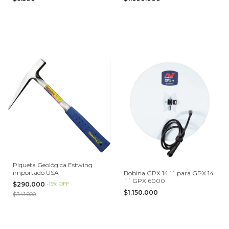
Piqueta Geológica Estwing
importado USA
Bobina GPX 14´´ para GPX 14
´´ GPX 6000
$290.000
-
15
%
OFF
$1.150.000
$341.000